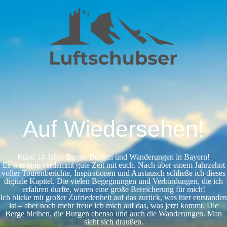
Auf Wiedersehen!
Rund 14 Jahre Berge, Burgen und Wanderungen in Bayern!
Es war eine verdammt gute Zeit mit euch. Nach über einem Jahrzehnt
voller Tourenberichte, Inspirationen und Austausch schließe ich dieses
digitale Kapitel. Die vielen Begegnungen und Verbindungen, die ich
erfahren durfte, waren eine große Bereicherung für mich!
Ich blicke mit großer Zufriedenheit auf das zurück, was hier entstanden
ist – aber noch mehr freue ich mich auf das, was jetzt kommt. Die
Berge bleiben, die Burgen ebenso und auch die Wanderungen. Man
sieht sich draußen.