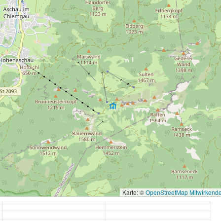
Karte: ©
OpenStreetMap Mitwirkend