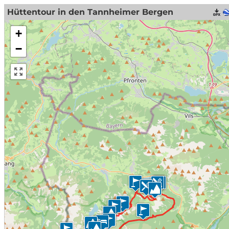
Hüttentour in den Tannheimer Bergen
+
−