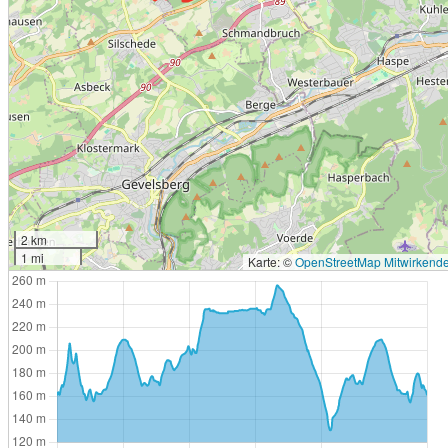
2 km
1 mi
Karte: ©
OpenStreetMap Mitwirkend