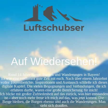
Auf Wiedersehen!
Rund 14 Jahre Berge, Burgen und Wanderungen in Bayern!
Es war eine verdammt gute Zeit mit euch. Nach über einem Jahrzehnt
voller Tourenberichte, Inspirationen und Austausch schließe ich dieses
digitale Kapitel. Die vielen Begegnungen und Verbindungen, die ich
erfahren durfte, waren eine große Bereicherung für mich!
Ich blicke mit großer Zufriedenheit auf das zurück, was hier entstanden
ist – aber noch mehr freue ich mich auf das, was jetzt kommt. Die
Berge bleiben, die Burgen ebenso und auch die Wanderungen. Man
sieht sich draußen.