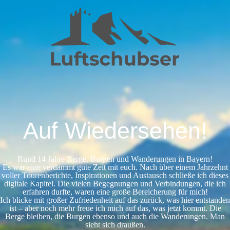
Auf Wiedersehen!
Rund 14 Jahre Berge, Burgen und Wanderungen in Bayern!
Es war eine verdammt gute Zeit mit euch. Nach über einem Jahrzehnt
voller Tourenberichte, Inspirationen und Austausch schließe ich dieses
digitale Kapitel. Die vielen Begegnungen und Verbindungen, die ich
erfahren durfte, waren eine große Bereicherung für mich!
Ich blicke mit großer Zufriedenheit auf das zurück, was hier entstanden
ist – aber noch mehr freue ich mich auf das, was jetzt kommt. Die
Berge bleiben, die Burgen ebenso und auch die Wanderungen. Man
sieht sich draußen.