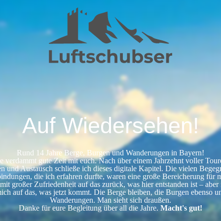
Auf Wiedersehen!
Rund 14 Jahre Berge, Burgen und Wanderungen in Bayern!
e verdammt gute Zeit mit euch. Nach über einem Jahrzehnt voller Tour
en und Austausch schließe ich dieses digitale Kapitel. Die vielen Beg
indungen, die ich erfahren durfte, waren eine große Bereicherung für 
 mit großer Zufriedenheit auf das zurück, was hier entstanden ist – abe
mich auf das, was jetzt kommt. Die Berge bleiben, die Burgen ebenso u
Wanderungen. Man sieht sich draußen.
Danke für eure Begleitung über all die Jahre.
Macht's gut!